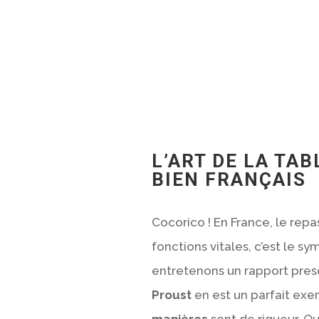
L’ART DE LA TAB
BIEN FRANÇAIS
Cocorico ! En France, le repa
fonctions vitales, c’est le s
entretenons un rapport presqu
Proust
en est un parfait exem
manières
sont de rigueur. Qu