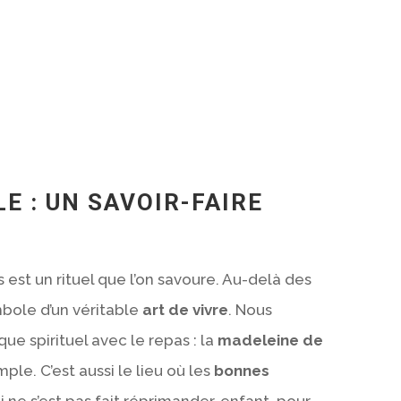
LE : UN SAVOIR-FAIRE
s est un rituel que l’on savoure. Au-delà des
ymbole d’un véritable
art de vivre
. Nous
e spirituel avec le repas : la
madeleine de
ple. C’est aussi le lieu où les
bonnes
i ne s’est pas fait réprimander, enfant, pour