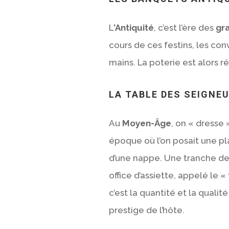
L
’Antiquité
, c’est l’ère des
gr
cours de ces festins, les con
mains. La poterie est alors r
LA TABLE DES SEIGNE
Au
Moyen-
Â
ge
, on « dresse 
époque où l’on posait une pl
d’une nappe. Une tranche de 
office d’assiette, appelé le «
c’est la quantité et la qualit
prestige de l’hôte.