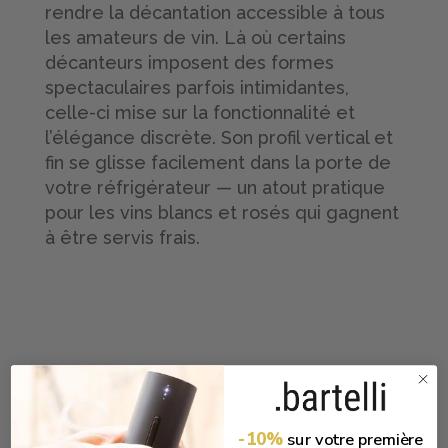
rendre la décantation accessible à tous
les amateurs de vin. Là où certains
décanteurs imposent des formes
spectaculaires parfois intimidantes,
celle-ci mise sur la fonctionnalité et
l’élégance discrète. Son profil vertical et
fin se glisse facilement dans la porte de
votre réfrigérateur — un atout pratique
pour les vins blancs et rosés qui gagnent
à être servis frais.
-10%
sur votre première