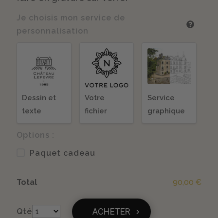
Je choisis mon service de
personnalisation
Dessin et
Votre
Service
texte
fichier
graphique
Options :
Paquet cadeau
Total
90,00 €
ACHETER
Qté