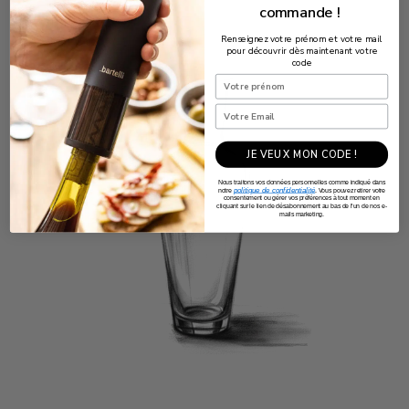
commande !
Renseignez votre prénom et votre mail
pour découvrir dès maintenant votre
code
JE VEUX MON CODE !
Nous traitons vos données personnelles comme indiqué dans
politique de confidentialité
notre
. Vous pouvez retirer votre
consentement ou gérer vos préférences à tout moment en
cliquant sur le lien de désabonnement au bas de l'un de nos e-
mails marketing.