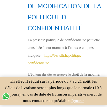
DE MODIFICATION DE LA
POLITIQUE DE
CONFIDENTIALITÉ
La présente politique de confidentialité peut être
consultée à tout moment à l’adresse ci-après
indiquée :
https://bartelli.fr/politique-
confidentialite
L’éditeur du site se réserve le droit de la modifier
En effectif réduit sur la période du 7 au 21 août, les
afin de garantir sa conformité avec le droit en
délais de livraison seront plus longs que la normale (10 à
vigueur.
12 jours), en cas de date de livraison impérative merci de
Par conséquent, l’utilisateur est invité à venir
nous contacter au préalable.
Ignorer